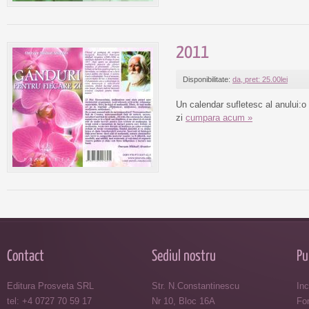
2011
Disponibilitate:
da, pret: 25.00lei
Un calendar sufletesc al anului:o
zi
cumpara acum »
Contact
Sediul nostru
Pu
Editura Prosveta SRL
Str. N.Constantinescu
Inc
tel: +4 0727 70 59 17
Nr 10, Bloc 16A
For