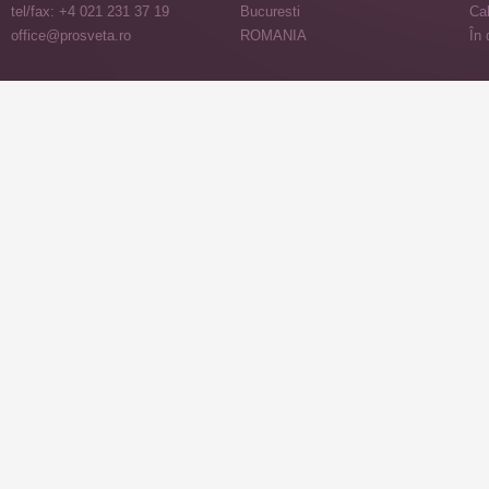
tel/fax: +4 021 231 37 19
Bucuresti
Cal
office@prosveta.ro
ROMANIA
În 