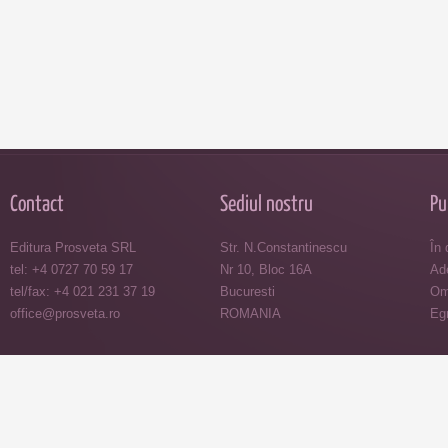
Contact
Sediul nostru
Pu
Editura Prosveta SRL
Str. N.Constantinescu
În 
tel: +4 0727 70 59 17
Nr 10, Bloc 16A
Ade
tel/fax: +4 021 231 37 19
Bucuresti
Omu
office@prosveta.ro
ROMANIA
Egr